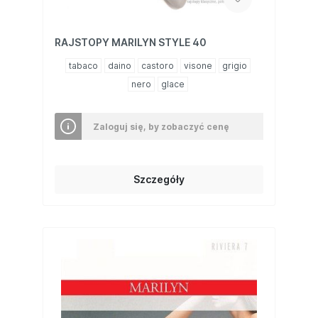
RAJSTOPY MARILYN STYLE 40
tabaco
daino
castoro
visone
grigio
nero
glace
Zaloguj się, by zobaczyć cenę
Szczegóły