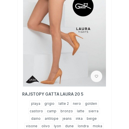
RAJSTOPY GATTA LAURA 20 5
playa
grigio
latte 2
nero
golden
castoro
camp
bronzo
latte
sierra
daino
antilope
jeans
inka
beige
visone
olivo
lyon
dune
londra
moka