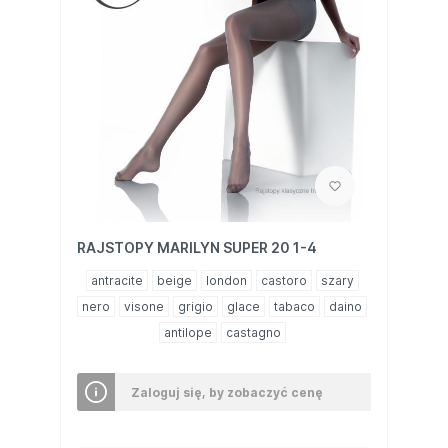
RAJSTOPY MARILYN SUPER 20 1-4
antracite
beige
london
castoro
szary
nero
visone
grigio
glace
tabaco
daino
antilope
castagno
Zaloguj się, by zobaczyć cenę