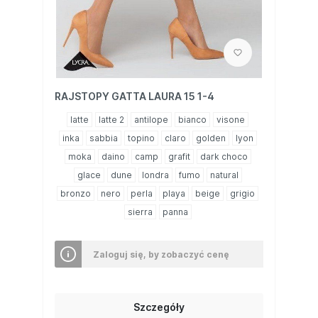
RAJSTOPY GATTA LAURA 15 1-4
latte
latte 2
antilope
bianco
visone
inka
sabbia
topino
claro
golden
lyon
moka
daino
camp
grafit
dark choco
glace
dune
londra
fumo
natural
bronzo
nero
perla
playa
beige
grigio
sierra
panna
Zaloguj się, by zobaczyć cenę
Szczegóły