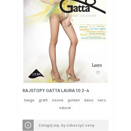
RAJSTOPY GATTA LAURA 10 2-4
beige
grafit
visone
golden
daino
nero
natural
Zaloguj się, by zobaczyć cenę