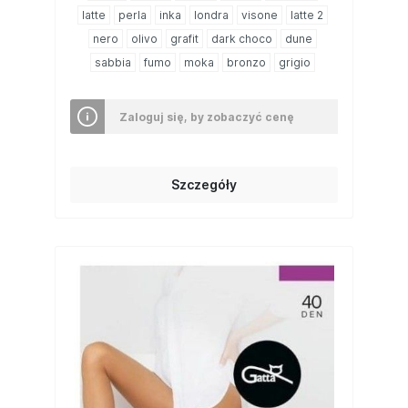
latte
perla
inka
londra
visone
latte 2
nero
olivo
grafit
dark choco
dune
sabbia
fumo
moka
bronzo
grigio
Zaloguj się, by zobaczyć cenę
Szczegóły