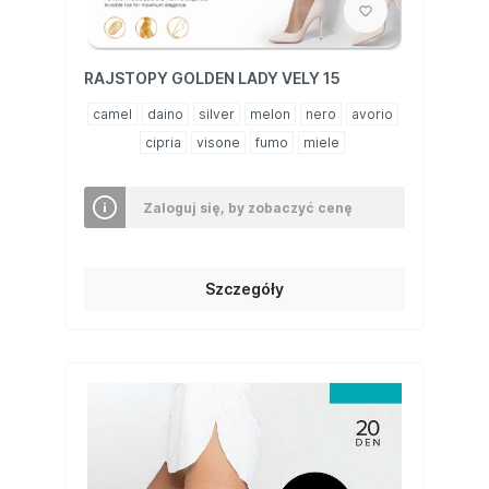
RAJSTOPY GOLDEN LADY VELY 15
camel
daino
silver
melon
nero
avorio
cipria
visone
fumo
miele
Zaloguj się, by zobaczyć cenę
Szczegóły