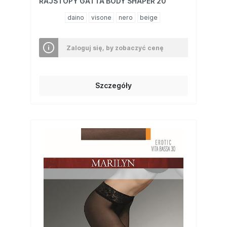
RAJSTOPY GATTA BODY SHAPER 20
daino
visone
nero
beige
Zaloguj się, by zobaczyć cenę
Szczegóły