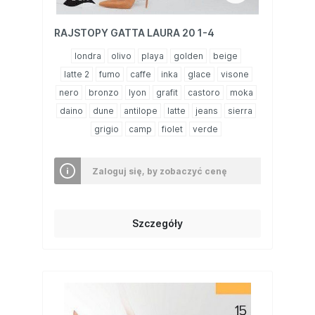
RAJSTOPY GATTA LAURA 20 1-4
londra
olivo
playa
golden
beige
latte 2
fumo
caffe
inka
glace
visone
nero
bronzo
lyon
grafit
castoro
moka
daino
dune
antilope
latte
jeans
sierra
grigio
camp
fiolet
verde
Zaloguj się, by zobaczyć cenę
Szczegóły