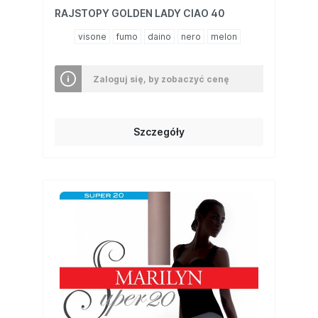
RAJSTOPY GOLDEN LADY CIAO 40
visone
fumo
daino
nero
melon
Zaloguj się, by zobaczyć cenę
Szczegóły