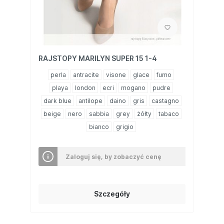
RAJSTOPY MARILYN SUPER 15 1-4
perla
antracite
visone
glace
fumo
playa
london
ecri
mogano
pudre
dark blue
antilope
daino
gris
castagno
beige
nero
sabbia
grey
żółty
tabaco
bianco
grigio
Zaloguj się, by zobaczyć cenę
Szczegóły