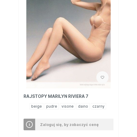
RAJSTOPY MARILYN RIVIERA 7
beige
pudre
visone
daino
czarny
Zaloguj się, by zobaczyć cenę