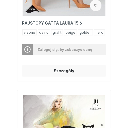
RAJSTOPY GATTA LAURA 15 6
visone
daino
grafit
beige
golden
nero
Zaloguj się, by zobaczyć cenę
Szczegóły