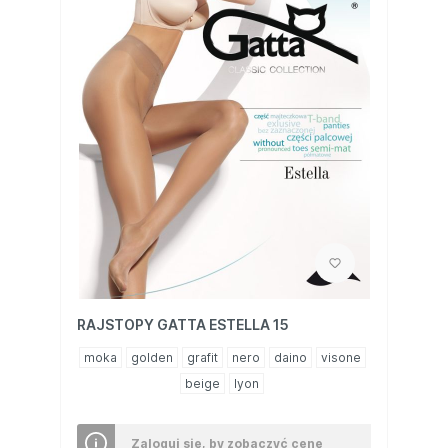
RAJSTOPY GATTA ESTELLA 15
moka
golden
grafit
nero
daino
visone
beige
lyon
Zaloguj się, by zobaczyć cenę