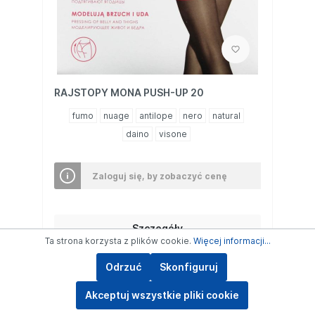
RAJSTOPY MONA PUSH-UP 20
fumo
nuage
antilope
nero
natural
daino
visone
Zaloguj się, by zobaczyć cenę
Szczegóły
Ta strona korzysta z plików cookie.
Więcej informacji...
Odrzuć
Skonfiguruj
Akceptuj wszystkie pliki cookie