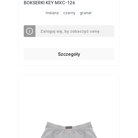
BOKSERKI KEY MXC-126
melanż
czarny
granat
Zaloguj się, by zobaczyć cenę
Szczegóły