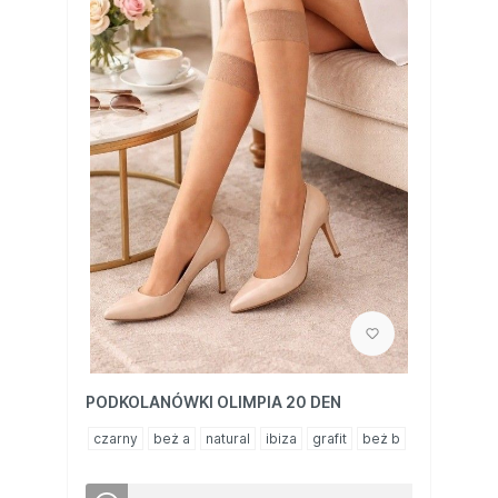
PODKOLANÓWKI OLIMPIA 20 DEN
czarny
beż a
natural
ibiza
grafit
beż b