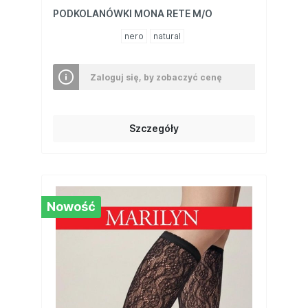
PODKOLANÓWKI MONA RETE M/O
nero
natural
Zaloguj się, by zobaczyć cenę
Szczegóły
Nowość