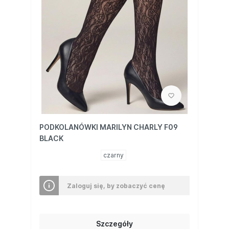
PODKOLANÓWKI MARILYN CHARLY F09
BLACK
czarny
Zaloguj się, by zobaczyć cenę
Szczegóły