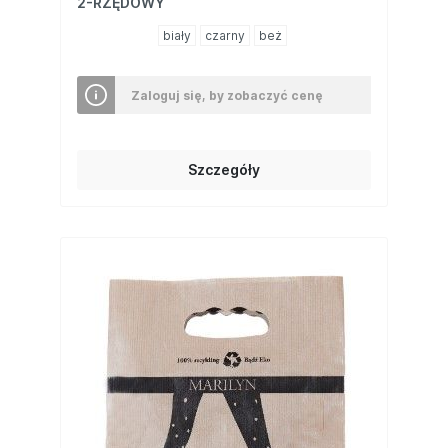
2-RZĘDOWY
biały
czarny
beż
Zaloguj się, by zobaczyć cenę
Szczegóły