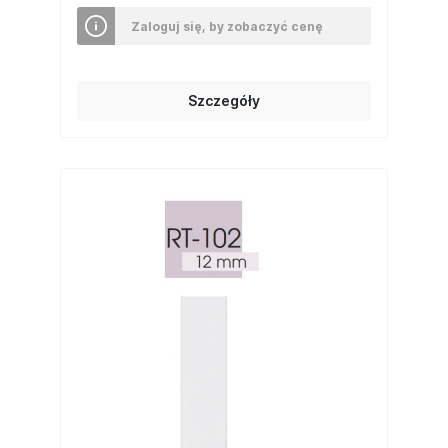
Zaloguj się, by zobaczyć cenę
Szczegóły