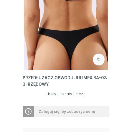
PRZEDŁUŻACZ OBWODU JULIMEX BA-03
3-RZĘDOWY
biały
czarny
beż
Zaloguj się, by zobaczyć cenę