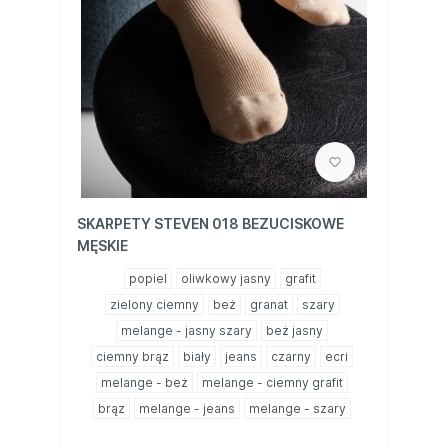
SKARPETY STEVEN 018 BEZUCISKOWE
MĘSKIE
popiel
oliwkowy jasny
grafit
zielony ciemny
beż
granat
szary
melange - jasny szary
beż jasny
ciemny brąz
biały
jeans
czarny
ecri
melange - beż
melange - ciemny grafit
brąz
melange - jeans
melange - szary