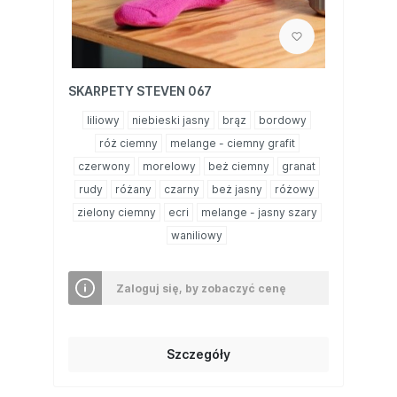
SKARPETY STEVEN 067
liliowy
niebieski jasny
brąz
bordowy
róż ciemny
melange - ciemny grafit
czerwony
morelowy
beż ciemny
granat
rudy
różany
czarny
beż jasny
różowy
zielony ciemny
ecri
melange - jasny szary
waniliowy
Zaloguj się, by zobaczyć cenę
Szczegóły