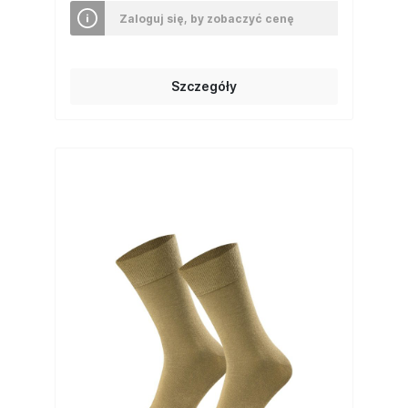
Zaloguj się, by zobaczyć cenę
Szczegóły