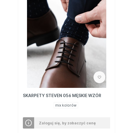
SKARPETY STEVEN 056 MĘSKIE WZÓR
mix kolorów
Zaloguj się, by zobaczyć cenę