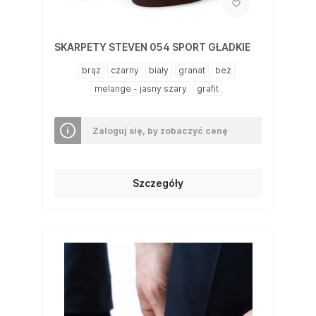
SKARPETY STEVEN 054 SPORT GŁADKIE
brąz
czarny
biały
granat
beż
melange - jasny szary
grafit
Zaloguj się, by zobaczyć cenę
Szczegóły