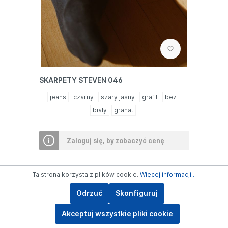
SKARPETY STEVEN 046
jeans
czarny
szary jasny
grafit
beż
biały
granat
Zaloguj się, by zobaczyć cenę
Ta strona korzysta z plików cookie.
Więcej informacji...
Szczegóły
Odrzuć
Skonfiguruj
Akceptuj wszystkie pliki cookie