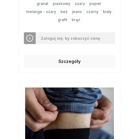
granat
piaskowy
szary
popiel
melange - szary
beż
jeans
czarny
biały
grafit
brąz
Zaloguj się, by zobaczyć cenę
Szczegóły