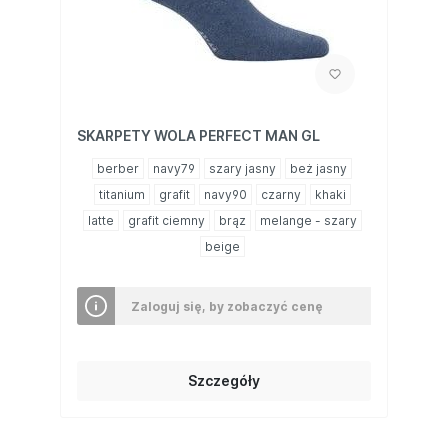
SKARPETY WOLA PERFECT MAN GL
berber
navy79
szary jasny
beż jasny
titanium
grafit
navy90
czarny
khaki
latte
grafit ciemny
brąz
melange - szary
beige
Zaloguj się, by zobaczyć cenę
Szczegóły