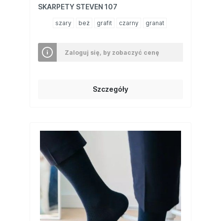
SKARPETY STEVEN 107
szary
beż
grafit
czarny
granat
Zaloguj się, by zobaczyć cenę
Szczegóły