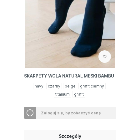
SKARPETY WOLA NATURAL MESKI BAMBU
navy
czarny
beige
grafit ciemny
titanium
grafit
Zaloguj się, by zobaczyć cenę
Szczegóły