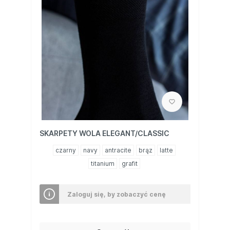
SKARPETY WOLA ELEGANT/CLASSIC
czarny
navy
antracite
brąz
latte
titanium
grafit
Zaloguj się, by zobaczyć cenę