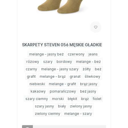
SKARPETY STEVEN 056 MĘSKIE GŁADKIE
melange - jasny beż
czerwony
jeans
różowy
szary
bordowy
melange - beż
czarny
melange - jasny szary
żółty
beż
grafit
melange - brąz
granat
śliwkowy
niebieski
melange - grafit
brąz jasny
kakaowy
pomarańczowy
beż jasny
szary ciemny
morski
błękit
brąz
fiolet
szary jasny
biały
zielony jasny
zielony ciemny
melange - szary