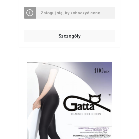
Zaloguj się, by zobaczyć cenę
Szczegóły