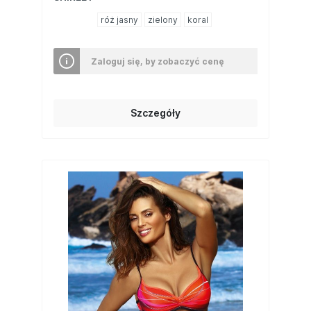
róż jasny
zielony
koral
Zaloguj się, by zobaczyć cenę
Szczegóły