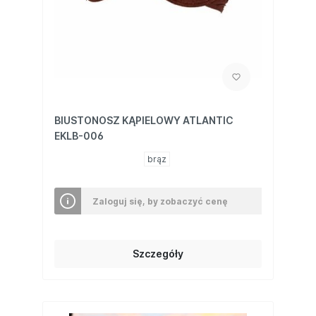
BIUSTONOSZ KĄPIELOWY ATLANTIC
EKLB-006
brąz
Zaloguj się, by zobaczyć cenę
Szczegóły