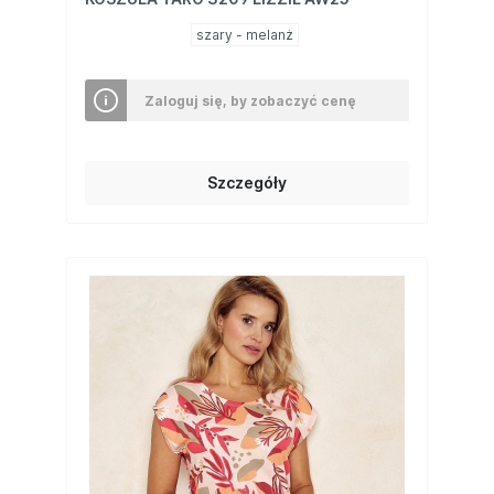
szary - melanż
Zaloguj się, by zobaczyć cenę
Szczegóły