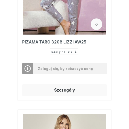
PIŻAMA TARO 3208 LIZZI AW25
szary - melanż
Zaloguj się, by zobaczyć cenę
Szczegóły