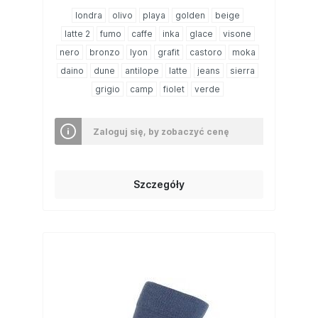
londra
olivo
playa
golden
beige
latte 2
fumo
caffe
inka
glace
visone
nero
bronzo
lyon
grafit
castoro
moka
daino
dune
antilope
latte
jeans
sierra
grigio
camp
fiolet
verde
Zaloguj się, by zobaczyć cenę
Szczegóły