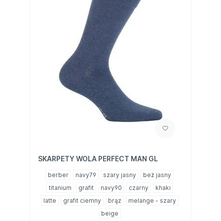
SKARPETY WOLA PERFECT MAN GL
berber
navy79
szary jasny
beż jasny
titanium
grafit
navy90
czarny
khaki
latte
grafit ciemny
brąz
melange - szary
beige