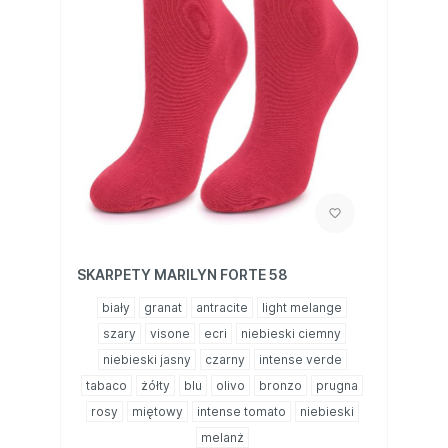
SKARPETY MARILYN FORTE 58
biały
granat
antracite
light melange
szary
visone
ecri
niebieski ciemny
niebieski jasny
czarny
intense verde
tabaco
żółty
blu
olivo
bronzo
prugna
rosy
miętowy
intense tomato
niebieski
melanż