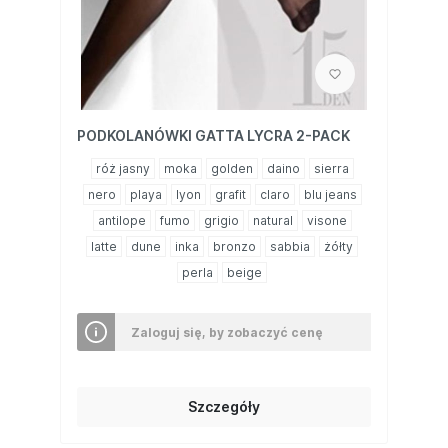
PODKOLANÓWKI GATTA LYCRA 2-PACK
róż jasny
moka
golden
daino
sierra
nero
playa
lyon
grafit
claro
blu jeans
antilope
fumo
grigio
natural
visone
latte
dune
inka
bronzo
sabbia
żółty
perla
beige
Zaloguj się, by zobaczyć cenę
Szczegóły