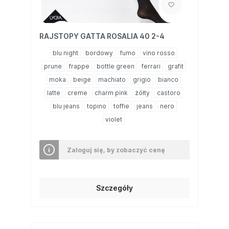
RAJSTOPY GATTA ROSALIA 40 2-4
blu night
bordowy
fumo
vino rosso
prune
frappe
bottle green
ferrari
grafit
moka
beige
machiato
grigio
bianco
latte
creme
charm pink
żółty
castoro
blu jeans
topino
toffie
jeans
nero
violet
Zaloguj się, by zobaczyć cenę
Szczegóły