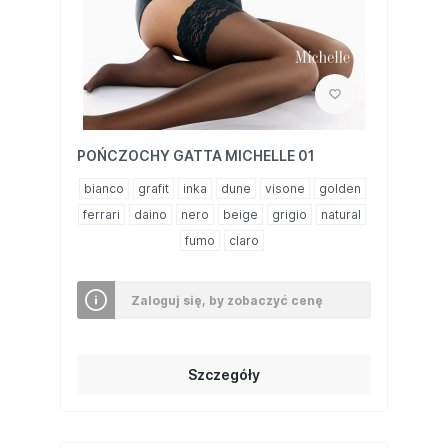
POŃCZOCHY GATTA MICHELLE 01
bianco
grafit
inka
dune
visone
golden
ferrari
daino
nero
beige
grigio
natural
fumo
claro
Zaloguj się, by zobaczyć cenę
Szczegóły