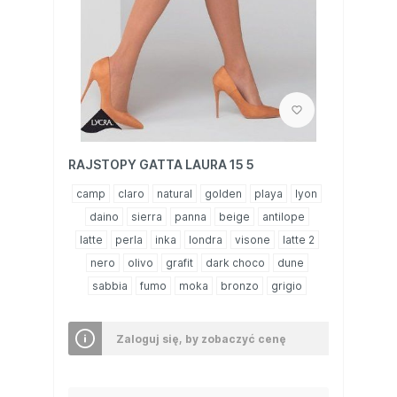
RAJSTOPY GATTA LAURA 15 5
camp
claro
natural
golden
playa
lyon
daino
sierra
panna
beige
antilope
latte
perla
inka
londra
visone
latte 2
nero
olivo
grafit
dark choco
dune
sabbia
fumo
moka
bronzo
grigio
Zaloguj się, by zobaczyć cenę