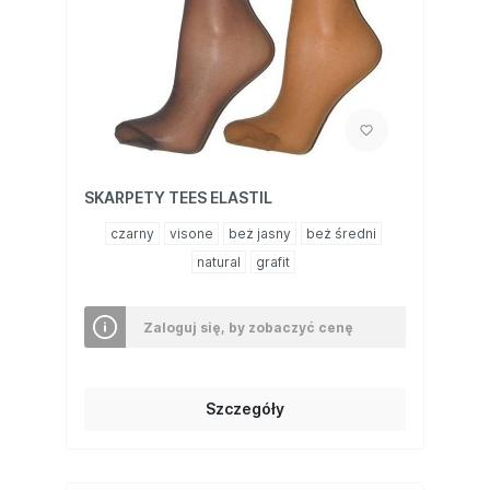
SKARPETY TEES ELASTIL
czarny
visone
beż jasny
beż średni
natural
grafit
Zaloguj się, by zobaczyć cenę
Szczegóły