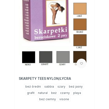
SKARPETY TEES NYLON/LYCRA
beż średni
sabbia
szary
beż jasny
grafit
natural
beż
czarny
playa
beż ciemny
visone