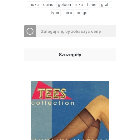
moka
daino
golden
inka
fumo
grafit
lyon
nero
beige
Zaloguj się, by zobaczyć cenę
Szczegóły