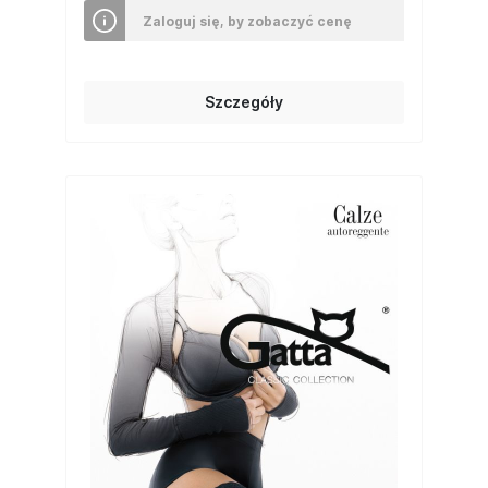
Zaloguj się, by zobaczyć cenę
Szczegóły