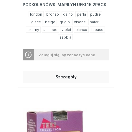
PODKOLANÓWKI MARILYN UFKI 15 2PACK
london
bronzo
daino
perla
pudre
glace
beige
grigio
visone
safari
czarny
antilope
violet
bianco
tabaco
sabbia
Zaloguj się, by zobaczyć cenę
Szczegóły