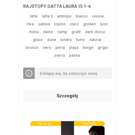
RAJSTOPY GATTA LAURA 15 1-4
latte
latte 2
antilope
bianco
visone
inka
sabbia
topino
claro
golden
lyon
moka
daino
camp
grafit
dark choco
glace
dune
londra
fumo
natural
bronzo
nero
perla
playa
beige
grigio
sierra
panna
Zaloguj się, by zobaczyć cenę
Szczegóły