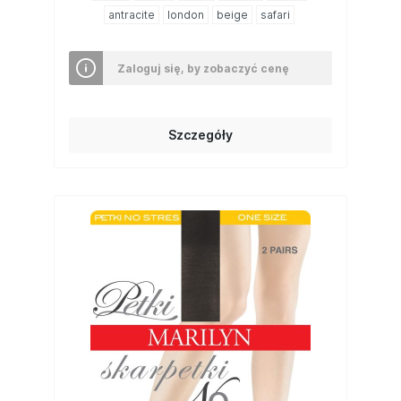
antracite
london
beige
safari
Zaloguj się, by zobaczyć cenę
Szczegóły