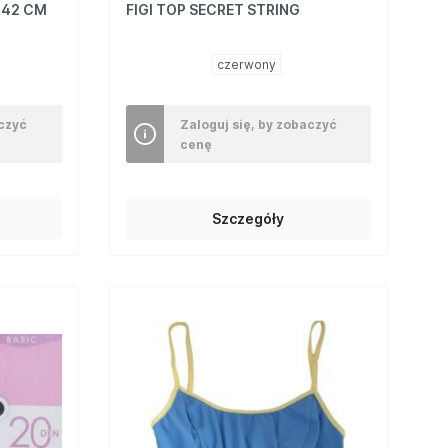
 42 CM
FIGI TOP SECRET STRING
czerwony
aczyć
Zaloguj się, by zobaczyć
cenę
Szczegóły