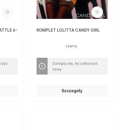
ATTLE 6-
KOMPLET LOLITTA CANDY GIRL
czarny
aczyć
Zaloguj się, by zobaczyć
cenę
Szczegóły