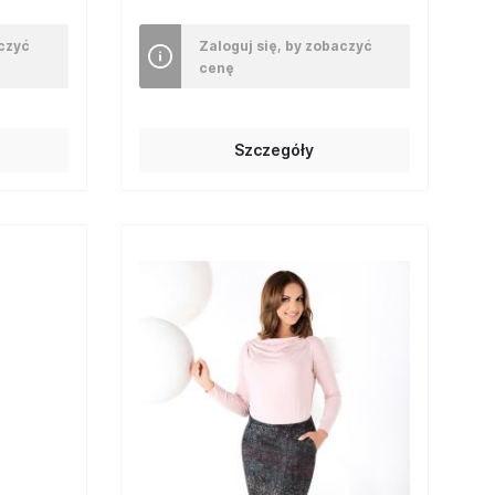
aczyć
Zaloguj się, by zobaczyć
cenę
Szczegóły