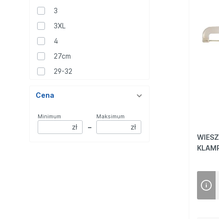
3
3XL
4
27cm
29-32
37-38
Cena
38cm
42cm
Minimum
Maksimum
zł
–
zł
L/XL
WIESZ
M
KLAMR
S
S/M
XL
mix