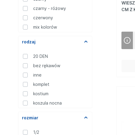
WIESZ
Mikrofibra
czarny - różowy
CM Z 
Gładkie
czerwony
Wzór
mix kolorów
Pozostałe
Stretch
mustard
rodzaj
natural
nero
20 DEN
niebieski
bez rękawów
róż jasny
inne
różowy
komplet
wzorzyste
kostium
koszula nocna
stringi
rozmiar
wieszak
1/2