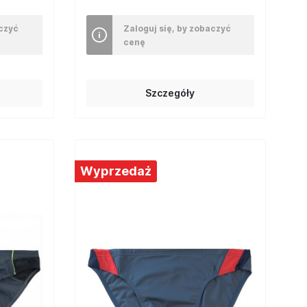
aczyć
Zaloguj się, by zobaczyć
cenę
Szczegóły
Wyprzedaż