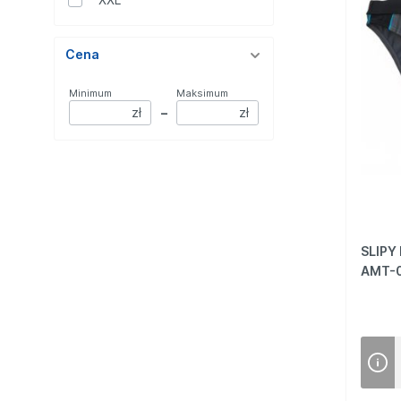
szary
szmaragdowy
Cena
Minimum
Maksimum
zł
–
zł
SLIPY
AMT-0