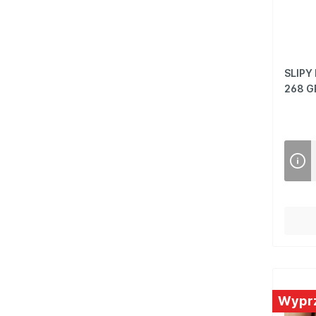
SLIPY
268 G
Wypr