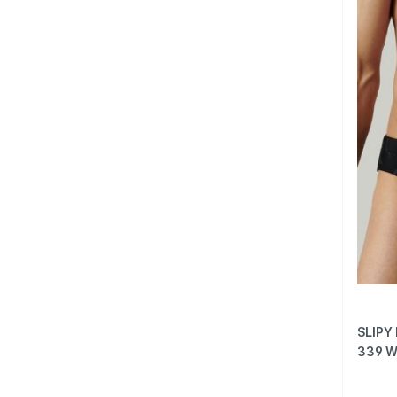
SLIPY
339 W