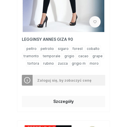
LEGGINSY ANNES GIZA 90
peltro
petrolio
sigaro
forest
cobalto
tramonto
temporale
grigio
cacao
grape
tortora
rubino
zucca
grigio m
moro
Zaloguj się, by zobaczyć cenę
Szczegóły