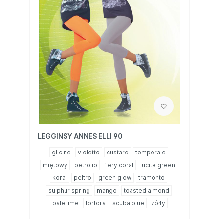
LEGGINSY ANNES ELLI 90
glicine
violetto
custard
temporale
miętowy
petrolio
fiery coral
lucite green
koral
peltro
green glow
tramonto
sulphur spring
mango
toasted almond
pale lime
tortora
scuba blue
żółty