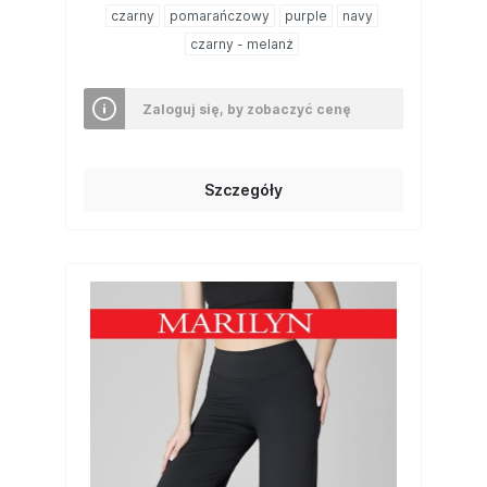
czarny
pomarańczowy
purple
navy
czarny - melanż
Zaloguj się, by zobaczyć cenę
Szczegóły