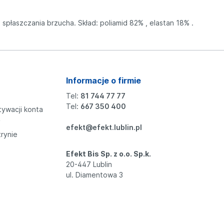
spłaszczania brzucha. Skład: poliamid 82% , elastan 18% .
Informacje o firmie
Tel:
81 744 77 77
Tel:
667 350 400
tywacji konta
y
efekt@efekt.lublin.pl
trynie
Efekt Bis Sp. z o.o. Sp.k.
20-447 Lublin
ul. Diamentowa 3