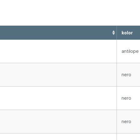
kolor
antilope
nero
nero
nero