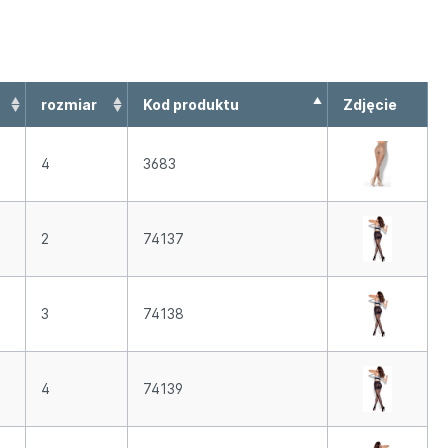
rozmiar
Kod produktu
Zdjęcie
4
3683
2
74137
3
74138
4
74139