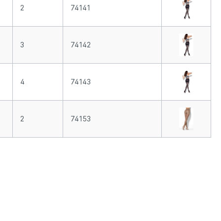
2
74141
3
74142
4
74143
2
74153