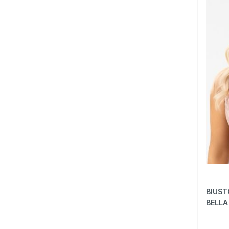
95H
95I
100C
100D
100E
100F
105B
105C
105D
105E
105F
110D
BIUST
L
BELLA
M