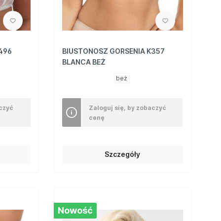
496
BIUSTONOSZ GORSENIA K357
BLANCA BEŻ
beż
aczyć
Zaloguj się, by zobaczyć
cenę
Szczegóły
Nowość