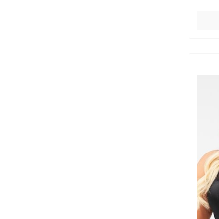
80E
80F
80G
80H
80I
80J
80K
85C
85D
85E
85F
85G
85H
85I