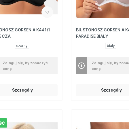
ONOSZ GORSENIA K441/1
BIUSTONOSZ GORSENIA K
E CZA
PARADISE BIAŁY
czarny
biały
Zaloguj się, by zobaczyć
Zaloguj się, by zob
cenę
cenę
Szczegóły
Szczegóły
ść