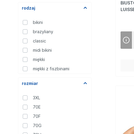
kremowy
BIUST
Mikrofibra
rodzaj
LUISS
migdałowy
Gładkie
Wzór
mocca
bikini
Pozostałe
śmietanowy
brazyliany
Stretch
classic
midi bikini
miękki
miękki z fiszbinami
półusztywniany
rozmiar
3XL
70E
70F
70G