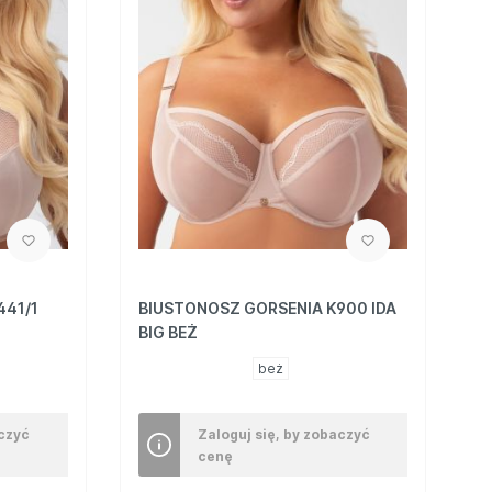
441/1
BIUSTONOSZ GORSENIA K900 IDA
BIG BEŻ
beż
aczyć
Zaloguj się, by zobaczyć
cenę