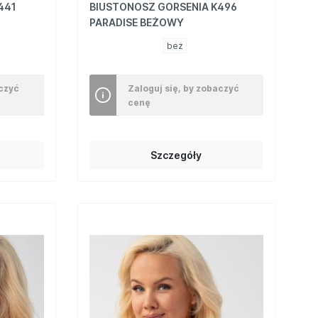
441
BIUSTONOSZ GORSENIA K496
PARADISE BEŻOWY
beż
aczyć
Zaloguj się, by zobaczyć
cenę
Szczegóły