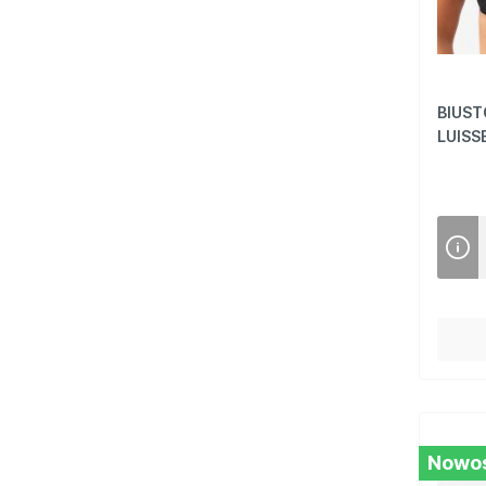
85J
85K
90C
90D
BIUST
LUISS
90E
90F
90G
90H
90I
90J
95C
95D
95E
95F
Nowo
95G