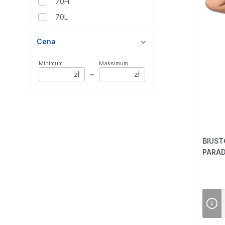
70H
70L
70M
Cena
75C
75D
Minimum
Maksimum
zł
–
zł
75E
75F
75G
75H
BIUST
75I
PARAD
75J
75K
75M
80C
80D