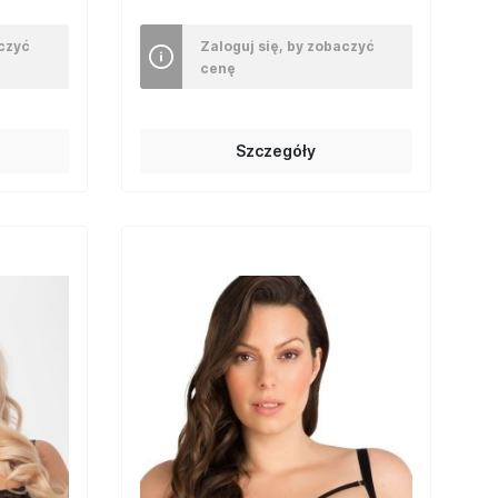
aczyć
Zaloguj się, by zobaczyć
cenę
Szczegóły