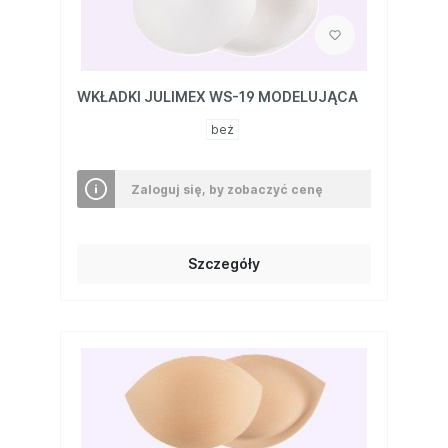
WKŁADKI JULIMEX WS-19 MODELUJĄCA
beż
Zaloguj się, by zobaczyć cenę
Szczegóły