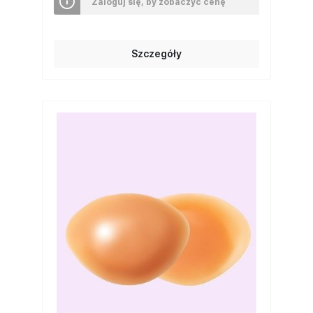
Zaloguj się, by zobaczyć cenę
Szczegóły