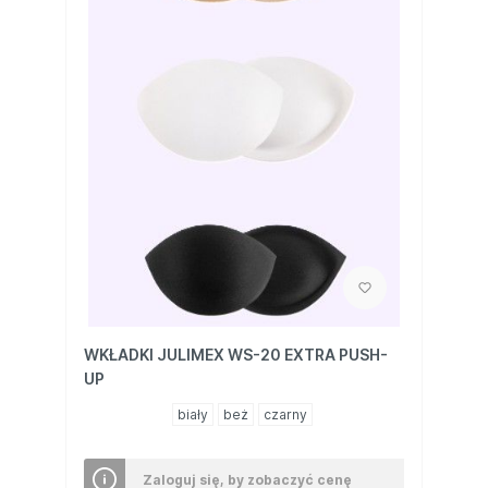
WKŁADKI JULIMEX WS-20 EXTRA PUSH-
UP
biały
beż
czarny
Zaloguj się, by zobaczyć cenę