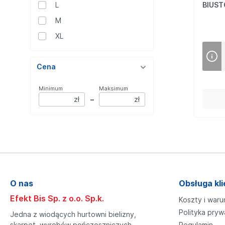
L
BIUST
Mikrofibra
M
Gładkie
Wzór
XL
Pozostałe
Stretch
Cena
Minimum
Maksimum
zł
–
zł
O nas
Obsługa kli
Efekt Bis Sp. z o.o. Sp.k.
Koszty i waru
Polityka pryw
Jedna z wiodących hurtowni bielizny,
skarpet, wyrobów pończoszniczych,
Regulamin