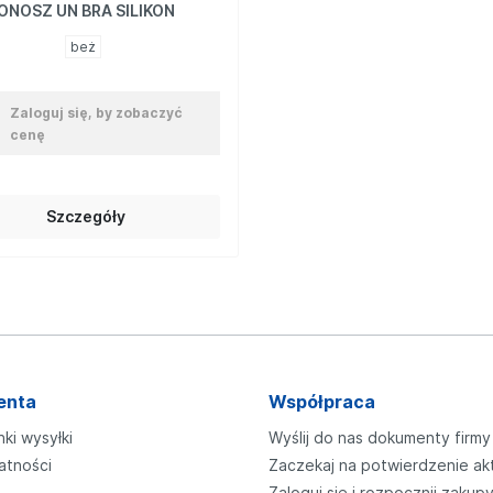
ONOSZ UN BRA SILIKON
beż
Zaloguj się, by zobaczyć
cenę
Szczegóły
enta
Współpraca
nki wysyłki
Wyślij do nas dokumenty firmy
atności
Zaczekaj na potwierdzenie ak
Zaloguj się i rozpocznij zakup