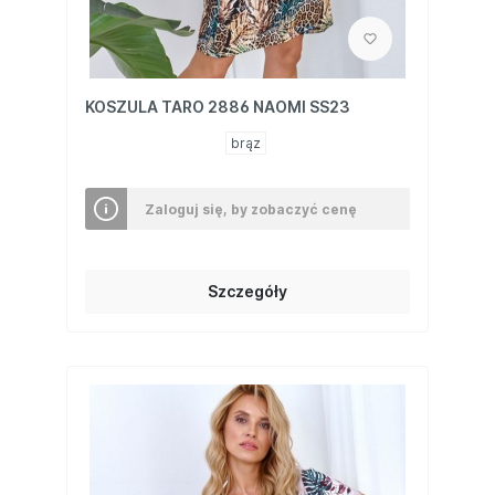
KOSZULA TARO 2886 NAOMI SS23
brąz
Zaloguj się, by zobaczyć cenę
Szczegóły