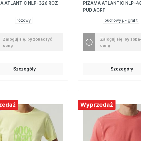
A ATLANTIC NLP-326 ROZ
PIŻAMA ATLANTIC NLP-4
PUDJ/GRF
różowy
pudrowy j. - grafit
Zaloguj się, by zobaczyć
Zaloguj się, by zob
cenę
cenę
Szczegóły
Szczegóły
zedaż
Wyprzedaż