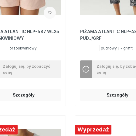
A ATLANTIC NLP-487 WL25
PIŻAMA ATLANTIC NLP-4
SKWINIOWY
PUDJ/GRF
brzoskwiniowy
pudrowy j. - grafit
Zaloguj się, by zobaczyć
Zaloguj się, by zob
cenę
cenę
Szczegóły
Szczegóły
zedaż
Wyprzedaż