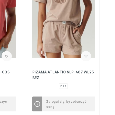
T-033
PIŻAMA ATLANTIC NLP-487 WL25
BEŻ
beż
aczyć
Zaloguj się, by zobaczyć
cenę