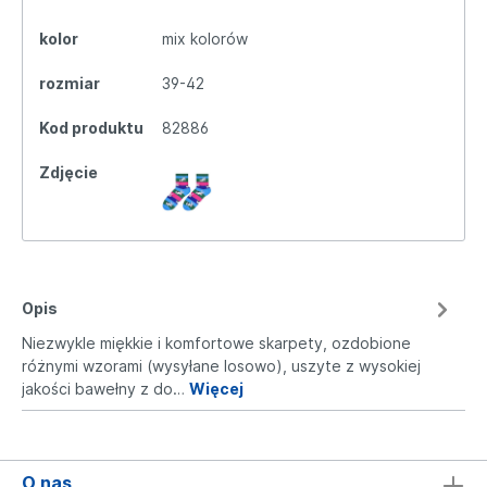
kolor
mix kolorów
rozmiar
39-42
Kod produktu
82886
Zdjęcie
Opis
Niezwykle miękkie i komfortowe skarpety, ozdobione
różnymi wzorami (wysyłane losowo), uszyte z wysokiej
jakości bawełny z do…
Więcej
O nas