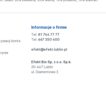
Informacje o firmie
Tel:
81 744 77 77
Tel:
667 350 400
tywacji konta
y
efekt@efekt.lublin.pl
trynie
Efekt Bis Sp. z o.o. Sp.k.
20-447 Lublin
ul. Diamentowa 3