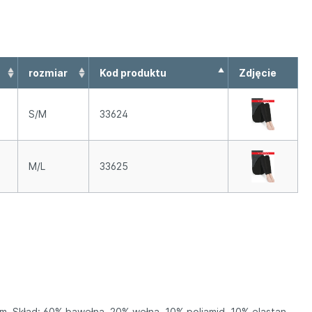
rozmiar
Kod produktu
Zdjęcie
S/M
33624
M/L
33625
m. Skład: 60% bawełna, 20% wełna, 10% poliamid, 10% elastan.