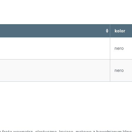
kolor
nero
nero
 frotą wewnątrz, elastyczne, kryjące, matowe z bawełnianym kline