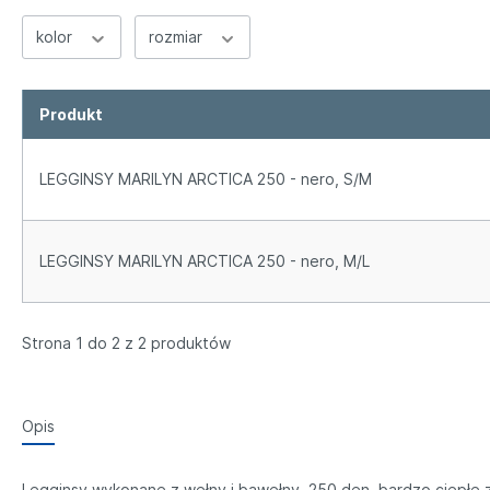
Mikrofibra
kolor
rozmiar
Gładkie
Wzór
Pozostałe
Produkt
Stretch
LEGGINSY MARILYN ARCTICA 250 - nero, S/M
LEGGINSY MARILYN ARCTICA 250 - nero, M/L
Strona 1 do 2 z 2 produktów
Opis
Legginsy wykonane z wełny i bawełny, 250 den, bardzo ciepłe z